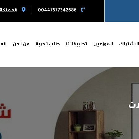
00447577342686
المملكة 
لاشتراك
الموزعين
تطبيقاتنا
طلب تجربة
من نحن
الم
ات